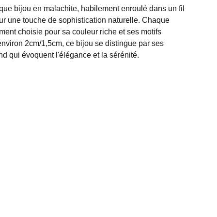
ue bijou en malachite, habilement enroulé dans un fil
ur une touche de sophistication naturelle. Chaque
ent choisie pour sa couleur riche et ses motifs
environ 2cm/1,5cm, ce bijou se distingue par ses
d qui évoquent l'élégance et la sérénité.
ESPACE MASSAGES
0477/23.35.40