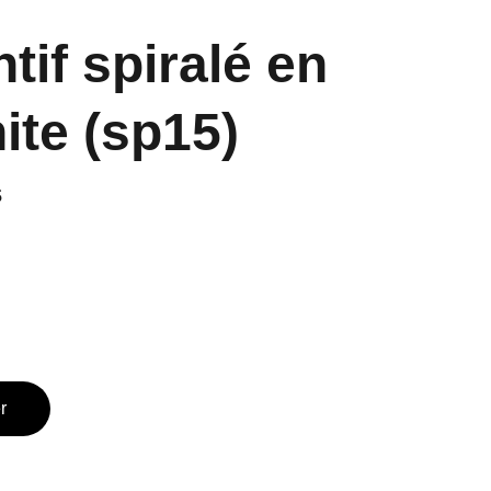
tif spiralé en
ite (sp15)
s
r