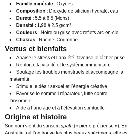
Famille minérale
: Oxydes
Composition
: Dioxyde de silicium hydraté, eau
Dureté
: 5,5 à 6,5 (Mohs)
Densité
: 1,98 à 2,5 g/cm³
Couleurs
: Noire ou grise avec reflets arc-en-ciel
Chakras
: Racine, Couronne
Vertus et bienfaits
Apaise le stress et l’anxiété, favorise le lâcher-prise
Renforce la vitalité et le système immunitaire
Soulage les troubles menstruels et accompagne la
maternité
Stimule le désir sexuel et l’énergie créative
Favorise le sommeil réparateur, lutte contre
l’insomnie
Aide à l’ancrage et à l’élévation spirituelle
Origine et histoire
Son nom vient du sanscrit
upala
(« pierre précieuse »). En
Australie, où l’on trouve les plus beaux spécimens, elle est