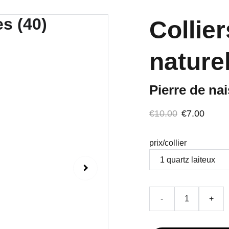
Collier
naturel
Pierre de na
€10.00
€7.00
prix/collier
-
+