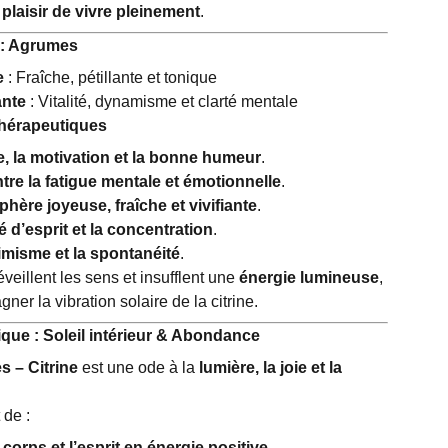
 plaisir de vivre pleinement
.
 : Agrumes
e
: Fraîche, pétillante et tonique
ante
: Vitalité, dynamisme et clarté mentale
hérapeutiques
e, la motivation et la bonne humeur
.
ntre la fatigue mentale et émotionnelle
.
hère joyeuse, fraîche et vivifiante
.
té d’esprit et la concentration
.
timisme et la spontanéité
.
eillent les sens et insufflent une
énergie lumineuse
,
ner la vibration solaire de la citrine.
ique : Soleil intérieur & Abondance
 – Citrine
est une ode à la
lumière, la joie et la
 de :
corps et l’esprit en énergie positive.