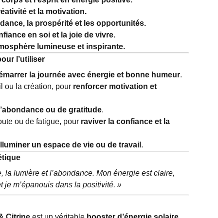
éativité et la motivation.
ndance, la prospérité et les opportunités.
nfiance en soi et la joie de vivre.
mosphère lumineuse et inspirante.
r l’utiliser
émarrer la journée avec énergie et bonne humeur
.
l ou la création, pour
renforcer motivation et
 d’abondance ou de gratitude
.
ute ou de fatigue, pour
raviver la confiance et la
 illuminer un espace de vie ou de travail
.
étique
e, la lumière et l’abondance. Mon énergie est claire,
 je m’épanouis dans la positivité. »
 Citrine
est un véritable
booster d’énergie solaire