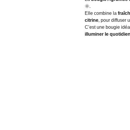
🌞
.
Elle combine la
fraîc
citrine
, pour diffuser
C’est une bougie idé
illuminer le quotidie
OTHÉRAPIE