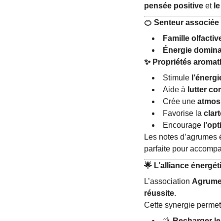
pensée positive
et
le
🍊
Senteur associée
Famille olfactiv
Énergie domin
✨
Propriétés aromat
Stimule
l’énergi
Aide à
lutter co
Crée une
atmosp
Favorise la
clar
Encourage
l’op
Les notes d’agrumes év
parfaite pour accompag
🌟
L’alliance énergét
L’association
Agrumes
réussite
.
Cette synergie permet
🌞
Recharger le 