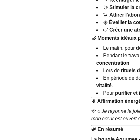
🍋
Stimuler la cr
💫
Attirer l’abo
☀
️
Éveiller la co
🌿
Créer une at
🌙
Moments idéaux pou
Le matin, pour
d
Pendant le travai
concentration
.
Lors de
rituels
En période de do
vitalité
.
Pour
purifier et
🌷
Affirmation énerg
💛
« Je rayonne la joi
mon cœur est ouvert et
🌿
En résumé
La
bougie Agrumes &