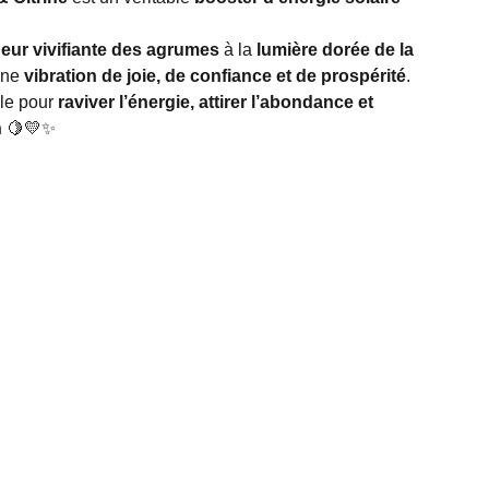
heur vivifiante des agrumes
à la
lumière dorée de la
 une
vibration de joie, de confiance et de prospérité
.
ale pour
raviver l’énergie, attirer l’abondance et
n
🍋💛✨
ESPACE MASSAGES