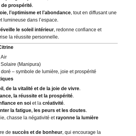
t de prospérité
.
joie, l’optimisme et l’abondance
, tout en diffusant une
t lumineuse dans l’espace.
réveille le soleil intérieur
, redonne confiance et
ise la réussite personnelle.
itrine
 Air
 Solaire (Manipura)
doré – symbole de lumière, joie et prospérité
tiques
il, de la vitalité et de la joie de vivre
.
nce, la réussite et la prospérité
.
nfiance en soi
et la
créativité
.
ter la fatigue, les peurs et les doutes
.
gie, chasse la négativité et
rayonne la lumière
rre de
succès et de bonheur
, qui encourage la