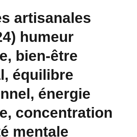
s artisanales
24) humeur
e, bien-être
, équilibre
nnel, énergie
ve, concentration
rté mentale