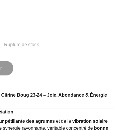
Rupture de stock
r
 Citrine
Boug 23-24
– Joie, Abondance & Énergie
iation
ur pétillante des agrumes
et de la
vibration solaire
 synergie rayonnante, véritable concentré de
bonne