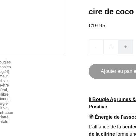
cire de coco
€19.95
-
+
Ajouter au panie
🕯️ Bougie Agrumes &
Positive
🌞
Énergie de l’assoc
L’alliance de la
sente
de la citrine
forme une