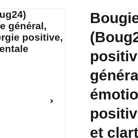
Bougie
(Boug
positiv
général
émotio
positi
et cla