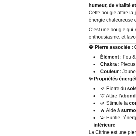
humeur, de vitalité e
Cette bougie attire la
énergie chaleureuse e
C’est une bougie qui
enthousiasme, et favor
💎
Pierre associée : C
Élément
: Feu &
Chakra
: Plexus
Couleur
: Jaune 
✨
Propriétés énergé
🌞
Pierre du
sole
💛
Attire
l’abonda
🌿
Stimule la
co
🔥
Aide à
surmon
💫
Purifie l’éner
intérieure
.
La Citrine est une pie