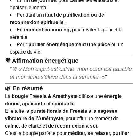
En
fin de journée
, pour calmer les émotions et
apaiser le mental.
Pendant un
rituel de purification ou de
reconnexion spirituelle
.
En
moment cocooning
, pour inviter la paix et la
sérénité.
Pour
purifier énergétiquement une pièce
ou un
espace de vie.
💜
Affirmation énergétique
« Mon esprit est calme, mon cœur est paisible
🌸
et mon âme s’élève dans la sérénité. »
🌿
En résumé
La
bougie Freesia & Améthyste
diffuse une
énergie
douce, apaisante et spirituelle
.
Elle allie la
pureté florale du Freesia
à la
sagesse
vibratoire de l’Améthyste
, pour offrir un moment de
calme, de clarté et de reconnexion à soi
.
C’est la bougie parfaite pour
méditer, se relaxer, purifier