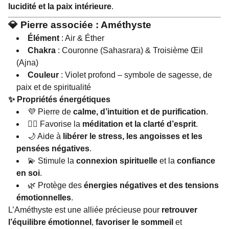
lucidité et la paix intérieure
.
💎
Pierre associée : Améthyste
Élément
: Air & Éther
Chakra
: Couronne (Sahasrara) & Troisième Œil
(Ajna)
Couleur
: Violet profond – symbole de sagesse, de
paix et de spiritualité
✨
Propriétés énergétiques
💜 Pierre de
calme, d’intuition et de purification
.
🧘‍♀️ Favorise la
méditation et la clarté d’esprit
.
🌙 Aide à
libérer le stress, les angoisses et les
pensées négatives
.
💫 Stimule la
connexion spirituelle
et la
confiance
en soi
.
🌿 Protège des
énergies négatives et des tensions
émotionnelles
.
L’Améthyste est une alliée précieuse pour
retrouver
l’équilibre émotionnel
,
favoriser le sommeil
et