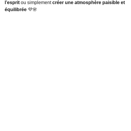
l’esprit
ou simplement
créer une atmosphère paisible et
équilibrée
💜🌸
Bijoux
Découvrez nos bijoux en pierres naturelles 
uniques.
LITHOTHÉRAPIE
yodoexperience-stone.com