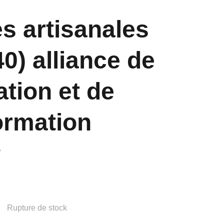
s artisanales
0) alliance de
ation et de
ormation
é
Rupture de stock