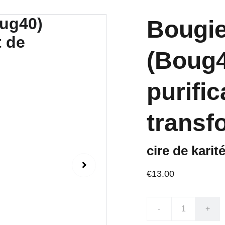
Bougie
(Boug4
purific
transf
cire de karit
€13.00
-
+