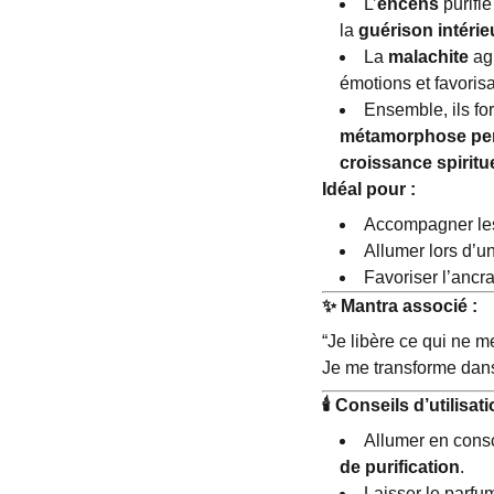
L’
encens
purifi
la
guérison intérie
La
malachite
agi
émotions et favoris
Ensemble, ils fo
métamorphose per
croissance spiritue
Idéal pour :
Accompagner les 
Allumer lors d’u
Favoriser l’ancr
✨
Mantra associé :
“Je libère ce qui ne me
Je me transforme dans 
🕯
️ Conseils d’utilisat
Allumer en cons
de purification
.
Laisser le parfu