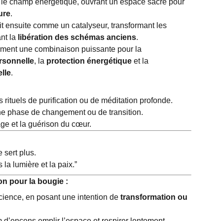
e le champ énergétique, ouvrant un espace sacré pour
ure
.
t ensuite comme un catalyseur, transformant les
ant la
libération des schémas anciens
.
rment une combinaison puissante pour la
sonnelle
, la
protection énergétique
et la
lle
.
rituels de purification ou de méditation profonde.
ne phase de changement ou de transition.
age et la guérison du cœur.
 sert plus.
la lumière et la paix.”
ion pour la bougie :
cience, en posant une intention de
transformation ou
m d’encens emplir l’espace et respirer lentement.