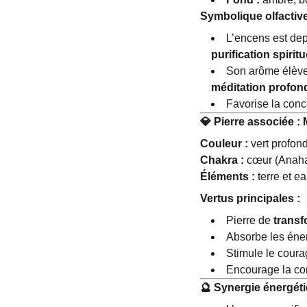
Symbolique olfactive
L’encens est dep
purification spiritu
Son arôme élève l
méditation profon
Favorise la conce
💎
Pierre associée : 
Couleur :
vert profond
Chakra :
cœur (Anaha
Éléments :
terre et e
Vertus principales :
Pierre de
transf
Absorbe les éner
Stimule le coura
Encourage la con
🔮
Synergie énergéti