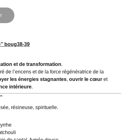
r
e”
boug38-39
cation et de transformation
.
é de l’encens et de la force régénératrice de la
oyer les énergies stagnantes
,
ouvrir le cœur
et
nce intérieure
.
s”
sée, résineuse, spirituelle.
yrrhe
tchouli
is de santal, fumée douce