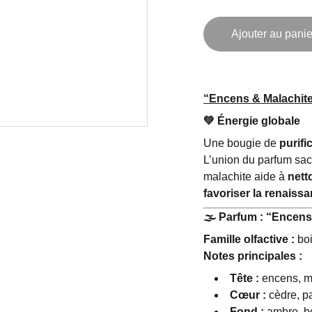
Ajouter au panie
“Encens & Malachit
💚
Énergie globale
Une bougie de
purifi
L’union du parfum sacr
malachite aide à
nett
favoriser la renaissa
🌫
️ Parfum : “Encen
Famille olfactive :
boi
Notes principales :
Tête :
encens, m
Cœur :
cèdre, pa
Fond :
ambre, bo